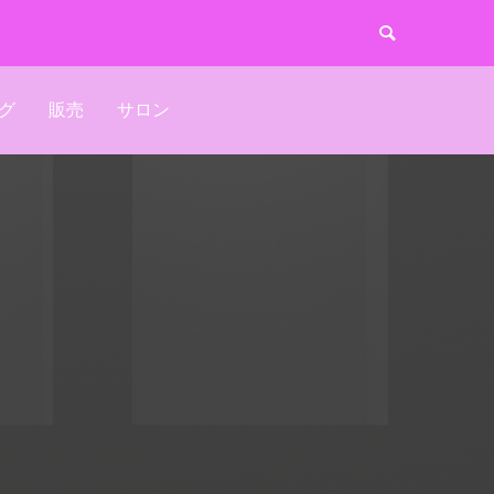
グ
販売
サロン